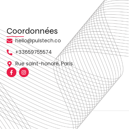
Coordonnées
hello@pulstech.co
+33659755574
Rue saint-honoré, Paris.