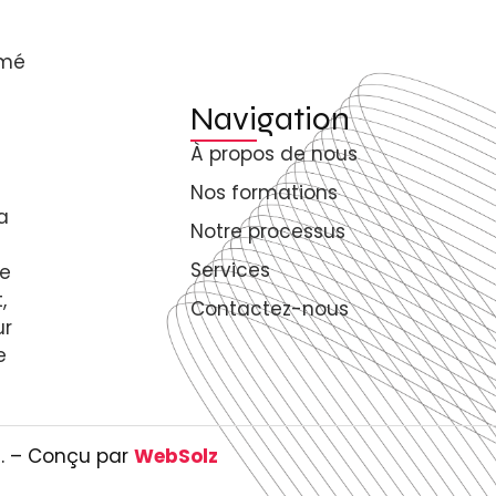
rmé
Navigation
À propos de nous
Nos formations
a
Notre processus
Services
de
,
Contactez-nous
ur
e
s. – Conçu par
WebSolz