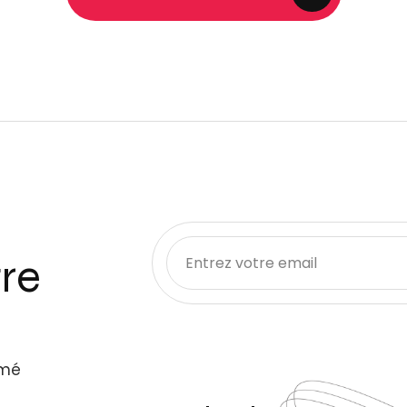
re
rmé