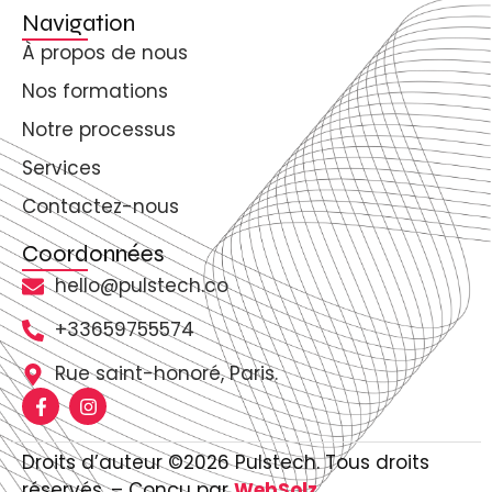
Navigation
À propos de nous
Nos formations
Notre processus
Services
Contactez-nous
Coordonnées
hello@pulstech.co
+33659755574
Rue saint-honoré, Paris.
Droits d’auteur ©2026 Pulstech. Tous droits
réservés. – Conçu par
WebSolz