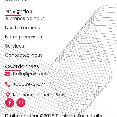
Navigation
À propos de nous
Nos formations
Notre processus
Services
Contactez-nous
Coordonnées
hello@pulstech.co
+33659755574
Rue saint-honoré, Paris.
Droits d’auteur ©2026 Pulstech. Tous droits