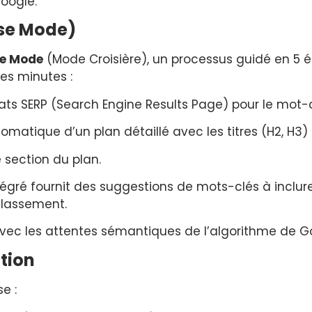
oogle.
ise Mode)
se Mode
(Mode Croisière), un processus guidé en 5 é
es minutes :
ats SERP (Search Engine Results Page) pour le mot-c
matique d’un plan détaillé avec les titres (H2, H3) 
 section du plan.
tégré fournit des suggestions de mots-clés à inclur
classement.
 avec les attentes sémantiques de l’algorithme de G
ation
e :