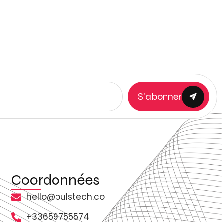
S'abonner
Coordonnées
hello@pulstech.co
+33659755574