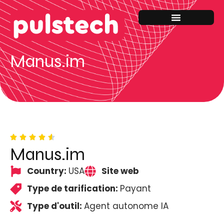
Manus.im
Manus.im
Country:
USA
Site web
Type de tarification:
Payant
Type d'outil:
Agent autonome IA