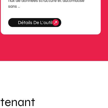
flux de données structuré et automatisé
sans …
Détails De L'outil
ntenant