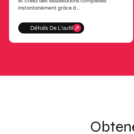
et créez des visualisations complexes
instantanément grâce à …
Détails De L'outil
Obtene