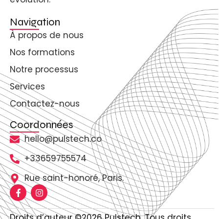
Navigation
À propos de nous
Nos formations
Notre processus
Services
Contactez-nous
Coordonnées
hello@pulstech.co
+33659755574
Rue saint-honoré, Paris.
Droits d’auteur ©2026 Pulstech. Tous droits