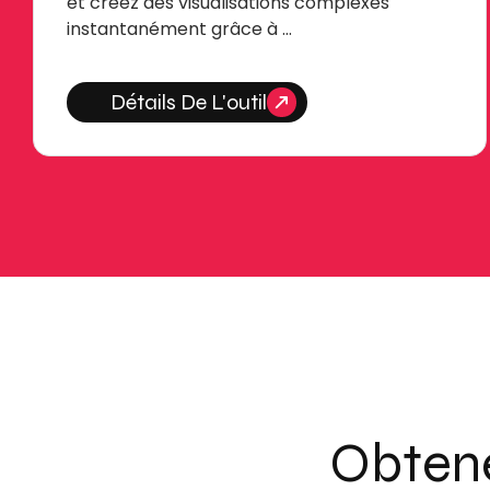
et créez des visualisations complexes
instantanément grâce à …
Détails De L'outil
Obtene