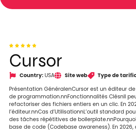
Cursor
Country:
USA
Site web
Type de tarifi
Présentation GénéralenCursor est un éditeur de
de programmation.nnFonctionnalités ClésnIl pe
refactoriser des fichiers entiers en un clic. E
l’éditeur.nnCas d’UtilisationnL’outil standard po
des tâches répétitives de boilerplate.nnPourquoi
base de code (Codebase awareness). En 2026, c’es