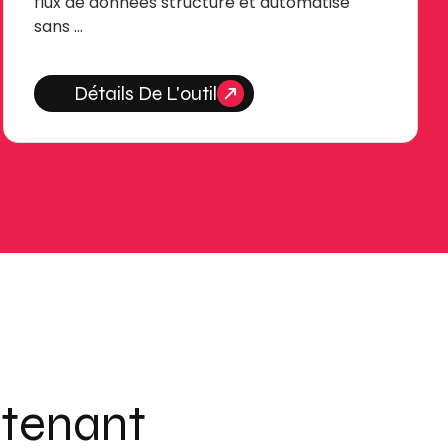
flux de données structuré et automatisé
sans …
Détails De L'outil
ntenant