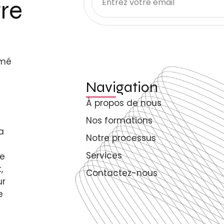
re
rmé
Navigation
À propos de nous
Nos formations
a
Notre processus
Services
de
,
Contactez-nous
ur
e