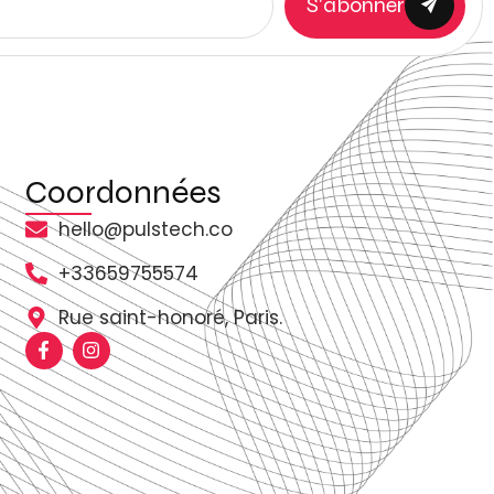
S'abonner
Coordonnées
hello@pulstech.co
+33659755574
Rue saint-honoré, Paris.