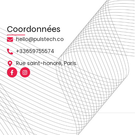
Coordonnées
hello@pulstech.co
+33659755574
Rue saint-honoré, Paris.