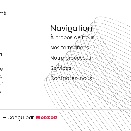
rmé
Navigation
À propos de nous
Nos formations
a
Notre processus
Services
de
,
Contactez-nous
ur
e
s. – Conçu par
WebSolz