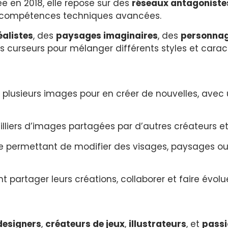
e en 2018, elle repose sur des
réseaux antagoniste
sans compétences techniques avancées.
éalistes
, des
paysages imaginaires
, des
personnag
curseurs pour mélanger différents styles et caracté
 plusieurs images pour en créer de nouvelles, avec un
lliers d’images partagées par d’autres créateurs et
tive permettant de modifier des visages, paysages
nt partager leurs créations, collaborer et faire évol
designers
,
créateurs de jeux
,
illustrateurs
, et
passi