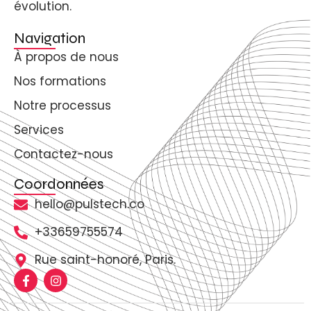
évolution.
Navigation
À propos de nous
Nos formations
Notre processus
Services
Contactez-nous
Coordonnées
hello@pulstech.co
+33659755574
Rue saint-honoré, Paris.